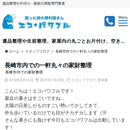
遺品整理や片付け・家財の買取専門業者
Menu
遺品整理や生前整理、家屋内の丸ごとお片付け、空き家、空き部屋、倉庫内の整理など、大量案件も出張見積り無料で受付中！
ホーム
スタッフブログ
長崎市内での一軒丸々の家財整理
長崎市内での一軒丸々の家財整理
長崎市内での家財整理
2016年8月13日
2021年7月26日
スタッフブログ
,
実例集
こんにちは！エコパワフルです！
最近の暑さはすごいですね…
太陽の日差しがものすごい勢いでさしてきて、
外を歩いているだけでも目がチカチカします（汗
そんな暑さにも負けず今日もエコパワフルは出動していま
す！