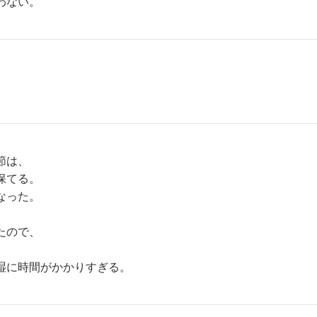
わない。
節は、
保てる。
なった。
たので、
湿に時間がかかりすぎる。